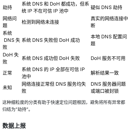
系统
DNS
和
DoH
都成功，但系
劫持
疑似
DNS
劫持
统
IP
不在可信
IP
池中
网络问
真实的网络连接中
检测到网络未连接
题
断
系统
本地
DNS
配置问
DNS
失
系统
DNS
失败但
DoH
成功
题
败
DoH
失
系统
DNS
成功但
DoH
失败
DoH
服务不可用
败
系统
DNS
的
IP
全部在可信
IP
正常
解析结果一致
池中
网络连接正常但
DNS
服务均失
DNS
服务器问题
未知
败
或端口被封锁
这种细粒度的分类有助于快速定位问题根因，避免将所有异常都
归结为”劫持”。
数据上报