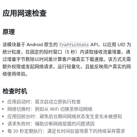
应用网速检查
原理
该模块基于
Android
原生的
API
，以应用
UID
为
TrafficStats
统计粒度，在固定的短时窗口（
5
秒）内读取接收流量增量，通
过增量字节数除以时间差计算客户端真实下载速度。该方式无需
额外权限或发起网络请求，运行轻量化，且能反映用户真实的网
络使用体验。
检查时机
应用启动时：首次启动立即执行检查
网络切换时：例如从
WiFi
切换至移动网络
应用回前台时：避免后台期间网络状态发生变化未被感知
请求失败时：辅助诊断网络层面的问题诱因
每
20
秒定期执行：满足长时间驻留场景下的持续采样需求