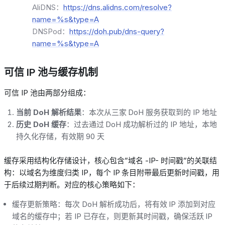
AliDNS：
https://dns.alidns.com/resolve?
name=%s&type=A
DNSPod：
https://doh.pub/dns-query?
name=%s&type=A
可信
IP
池与缓存机制
可信
IP
池由两部分组成：
当前
DoH
解析结果
：本次从三家
DoH
服务获取到的
IP
地址
历史
DoH
缓存
：过去通过
DoH
成功解析过的
IP
地址，本地
持久化存储，有效期
90
天
缓存采用结构化存储设计，核心包含”域名
-IP-
时间戳”的关联结
构：以域名为维度归类
IP
，每个
IP
条目附带最后更新时间戳，用
于后续过期判断。对应的核心策略如下：
缓存更新策略：每次
DoH
解析成功后，将有效
IP
添加到对应
域名的缓存中；若
IP
已存在，则更新其时间戳，确保活跃
IP