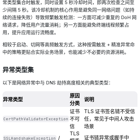
常类型集合时触发，同时设置
5
秒冷却时间，即两次检查之间至
少间隔
5
秒。该冷却机制的核心作用是避免同一网络问题（如持
续的连接失败）导致频繁触发检测：一方面可减少重复的
DoH
网
络请求，降低用户流量消耗；另一方面能避免终端线程频繁占
用，提升应用运行流畅度。
相较于启动、切网等高频触发方式，这种按需触发
+
精准异常命
中的策略更贴合实际业务场景，也能减少不必要的资源消耗。
异常类型集
以下是网络异常中与
DNS
劫持高度相关的典型类型：
原因
异常类型
说明
分类
证书
TLS
证书签名链不受信
不可
任，常见于中间人攻击
CertPathValidatorException
信
场景
TLS
证书链异常或握手中
/
SSLHandshakeException