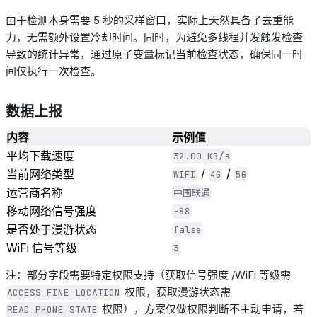
由于检测本身需要
5
秒的采样窗口，实际上天然具备了去重能
力，无需额外设置冷却时间。同时，为避免多线程并发触发检查
导致的统计异常，通过原子变量标记当前检查状态，确保同一时
间仅执行一次检查。
数据上报
内容
示例值
平均下载速度
32.00 KB/s
/
/
当前网络类型
WIFI
4G
5G
运营商名称
中国联通
移动网络信号强度
-88
是否处于漫游状态
false
WiFi
信号等级
3
注：部分字段需要特定权限支持（获取信号强度
/WiFi
等级需
权限，获取漫游状态需
ACCESS_FINE_LOCATION
权限
）
，方案仅做权限判断不主动申请，若
READ_PHONE_STATE