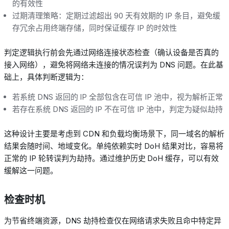
的有效性
过期清理策略：定期过滤超出
90
天有效期的
IP
条目，避免缓
存冗余占用终端存储，同时保证缓存
IP
的时效性
判定逻辑执行前会先通过网络连接状态检查（确认设备是否真的
接入网络
）
，避免将网络未连接的情况误判为
DNS
问题。在此基
础上，具体判断逻辑为：
若系统
DNS
返回的
IP
全部包含在可信
IP
池中，视为解析正常
若存在系统
DNS
返回的
IP
不在可信
IP
池中，判定为疑似劫持
这种设计主要是考虑到
CDN
和负载均衡场景下，同一域名的解析
结果会随时间、地域变化。单纯依赖实时
DoH
结果对比，容易将
正常的
IP
轮转误判为劫持。通过维护历史
DoH
缓存，可以有效
缓解这一问题。
检查时机
为节省终端资源，
DNS
劫持检查仅在网络请求失败且命中特定异