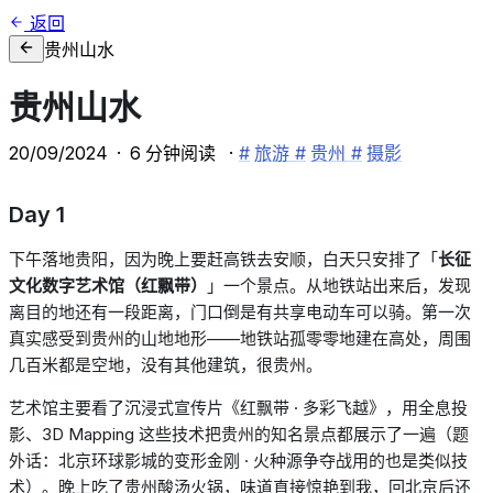
返回
贵州山水
贵州山水
20/09/2024
·
6
分钟阅读
·
#
旅游
#
贵州
#
摄影
Day 1
下午落地贵阳，因为晚上要赶高铁去安顺，白天只安排了「
长征
文化数字艺术馆（红飘带
）
」一个景点。从地铁站出来后，发现
离目的地还有一段距离，门口倒是有共享电动车可以骑。第一次
真实感受到贵州的山地地形——地铁站孤零零地建在高处，周围
几百米都是空地，没有其他建筑，很贵州。
艺术馆主要看了沉浸式宣传片《红飘带
·
多彩飞越
》
，用全息投
影、
3D Mapping
这些技术把贵州的知名景点都展示了一遍（题
外话：北京环球影城的变形金刚
·
火种源争夺战用的也是类似技
术
）
。晚上吃了贵州酸汤火锅，味道直接惊艳到我，回北京后还