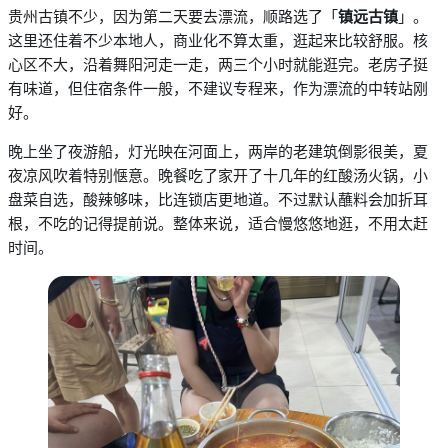
贵州古镇不少，因为第二天要去漂流，顺路选了「
镇远古镇
」
。
这里还住着不少本地人，商业化不算太重，逛起来比较舒服。核
心区不大，沿着舞阳河走一走，两三个小时就能逛完。老房子挺
有味道，但住宿条件一般，不建议专程来，作为漂流的中转站刚
好。
晚上坐了夜游船，灯光映在河面上，两岸的老建筑倒影很美，夏
夜凉风吹着特别惬意。晚餐吃了家开了十几年的红酸汤火锅，小
盘菜自选，酸辣够味，比连锁店更地道。不过默认蘸料会加折耳
根，不吃的记得提前说。整体来说，适合慢悠悠地逛，不用太赶
时间。