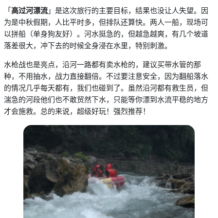
「
高过河漂流
」是这次旅行的主要目标，结果也没让人失望。因
为是中秋假期，人比平时多，但排队还算快。两人一船，现场可
以拼船（单身狗友好
）
。河水挺急的，但越急越爽，有几个坡道
落差很大，冲下去的时候全身浸在水里，特别刺激。
水枪战也是亮点，沿河一路都有卖水枪的，建议买带水管的那
种，不用抽水，战力直接翻倍。不过要注意安全，因为翻船落水
的情况几乎每天都有，我们也碰到了。虽然沿河都有救生员，但
湍急的河段他们也不敢贸然下水，只能等你漂到水流平稳的地方
才会施救。总的来说，超级好玩！强烈推荐！