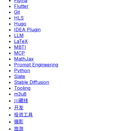
Figma
Flutter
Git
HLS
Hugo
IDEA Plugin
LLM
LaTeX
MBTI
MCP
MathJax
Prompt Engineering
Python
Slate
Stable Diffusion
Tooling
m3u8
川藏线
开发
投资工具
摄影
旅游